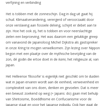
verfijning en verbinding
Het is tobben met de zonneschijn. Dag in dag uit gaat hij
schuil. Klimaatverandering, verergerd of veroorzaakt door
onze verslaving aan fossiele delving, schijnt er debet aan te
zijn. Hoe het ook zij, het is tobben en voor neerslachtige
zielen een beproeving. Het was daarom een gelukkige greep
om vanavond de Japanoloog Michel Dijkstra als gastspreker
in onze Kring te mogen verwelkomen. Zijn lezing over Nippon
begon met een plaatje over de mythische bevrijding van de
zon, dé godin die ertoe doet in de
kami,
het religieuze al, van
Japan.
Het Helleense ‘filosofie’ is eigenlijk niet geschikt om te duiden
wat in Japan ervaren wordt aan de eenheid, verwevenheid en
complexiteit van ons doen, denken en gevoelen. Dat is meer
een bewust zoekend op weg (= Japans: do) gaan met behulp
van Shintoisme, Boeddhisme en Confucianisme voor de
Japanse staat en voor het Japanse individu. Ook hier gaat de