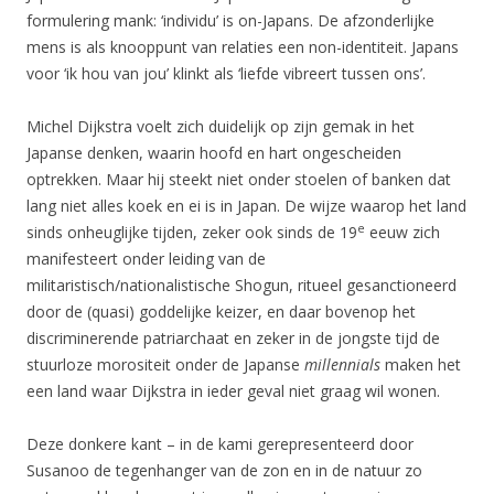
formulering mank: ‘individu’ is on-Japans. De afzonderlijke
mens is als knooppunt van relaties een non-identiteit. Japans
voor ‘ik hou van jou’ klinkt als ‘liefde vibreert tussen ons’.
Michel Dijkstra voelt zich duidelijk op zijn gemak in het
Japanse denken, waarin hoofd en hart ongescheiden
optrekken. Maar hij steekt niet onder stoelen of banken dat
lang niet alles koek en ei is in Japan. De wijze waarop het land
e
sinds onheuglijke tijden, zeker ook sinds de 19
eeuw zich
manifesteert onder leiding van de
militaristisch/nationalistische Shogun, ritueel gesanctioneerd
door de (quasi) goddelijke keizer, en daar bovenop het
discriminerende patriarchaat en zeker in de jongste tijd de
stuurloze morositeit onder de Japanse
millennials
maken het
een land waar Dijkstra in ieder geval niet graag wil wonen.
Deze donkere kant – in de kami gerepresenteerd door
Susanoo de tegenhanger van de zon en in de natuur zo