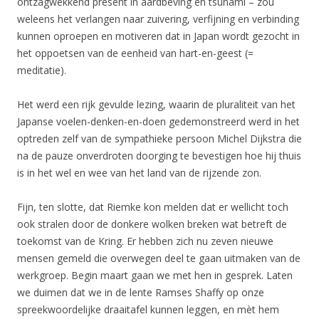
ontzagwekkend present in aardbeving en tsunami – zou
weleens het verlangen naar zuivering, verfijning en verbinding
kunnen oproepen en motiveren dat in Japan wordt gezocht in
het oppoetsen van de eenheid van hart-en-geest (=
meditatie).
Het werd een rijk gevulde lezing, waarin de pluraliteit van het
Japanse voelen-denken-en-doen gedemonstreerd werd in het
optreden zelf van de sympathieke persoon Michel Dijkstra die
na de pauze onverdroten doorging te bevestigen hoe hij thuis
is in het wel en wee van het land van de rijzende zon.
Fijn, ten slotte, dat Riemke kon melden dat er wellicht toch
ook stralen door de donkere wolken breken wat betreft de
toekomst van de Kring. Er hebben zich nu zeven nieuwe
mensen gemeld die overwegen deel te gaan uitmaken van de
werkgroep. Begin maart gaan we met hen in gesprek. Laten
we duimen dat we in de lente Ramses Shaffy op onze
spreekwoordelijke draaitafel kunnen leggen, en mèt hem