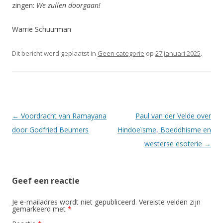
zingen:
We zullen doorgaan!
Warrie Schuurman
Dit bericht werd geplaatst in
Geen categorie
op
27 januari 2025
.
Berichtnavigatie
←
Voordracht van Ramayana
Paul van der Velde over
door Godfried Beumers
Hindoeïsme, Boeddhisme en
westerse esoterie
→
Geef een reactie
Je e-mailadres wordt niet gepubliceerd.
Vereiste velden zijn
gemarkeerd met
*